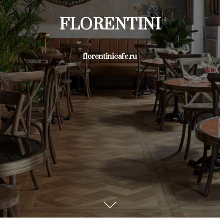
FLORENTINI
florentinicafe.ru
Заказчик:
Тип объекта:
Florentini
Ресторан
Город:
Тип озеленения:
Москва
Живые растения
Подбор кашпо
Год:
2024
Рестораны аутентичной итальянской кухни