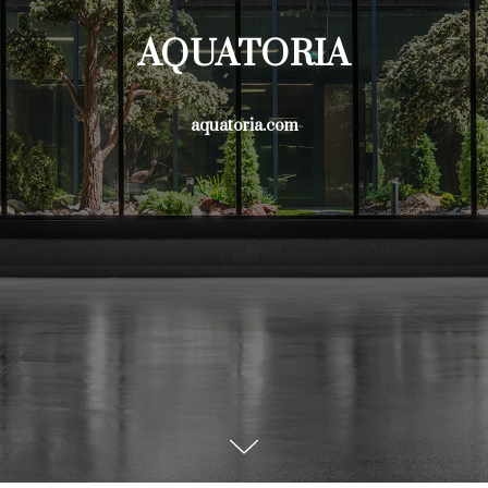
AQUATORIA
aquatoria.com
Заказчик:
Тип объекта:
Wainbridge
ЖК
Город:
Тип озеленения:
Москва
Искусственные
растения
Освещение
Год:
Объекты
индивидуального
2021
производства
Каскадный ландшафт под открытым небом
с панорамным видом с паркинга жилого
комплекса.