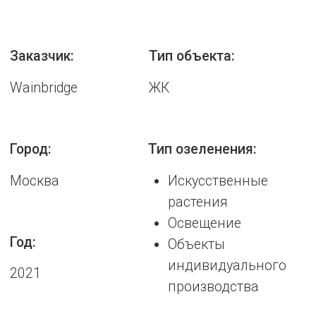
Уникальный ландшафтный проект
круглогодичного использования,
составленный целиком из искусственных
ботанических копий живых растений.
Ландшафт реализован с применением
технологии создания искусственных
полноразмерных ботанических копий
деревьв.
Насыпные элементы оформления и
композиции из природных камней имеют
стабильную фиксацию для превосходного
неизменного вида в любых погодных
условиях.